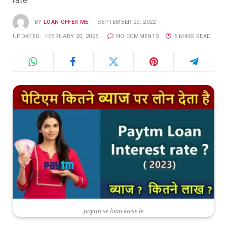
rate
BY
LOAN OFFER ME
SEPTEMBER 29, 2022
UPDATED:
FEBRUARY 20, 2025
NO COMMENTS
6 MINS READ
paytm se loan kaise le