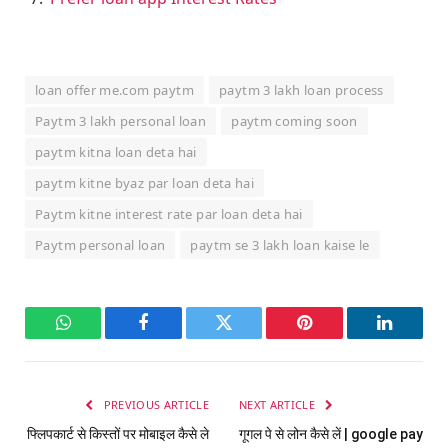
loan offer me.com paytm
paytm 3 lakh loan process
Paytm 3 lakh personal loan
paytm coming soon
paytm kitna loan deta hai
paytm kitne byaz par loan deta hai
Paytm kitne interest rate par loan deta hai
Paytm personal loan
paytm se 3 lakh loan kaise le
WhatsApp
Facebook
Twitter
Pinterest
LinkedI
PREVIOUS ARTICLE
NEXT ARTICLE
फ्लिपकार्ट से किस्तों पर मोबाइल कैसे ले
गूगल पे से लोन कैसे लें | google pay