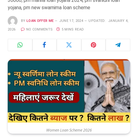
30000, pm mahila loan yojana 2024, pm svanidhi loan
yojana, pm new swarnima loan scheme
BY
LOAN OFFER ME
JUNE 17, 2024
UPDATED:
JANUARY 4,
2026
NO COMMENTS
5 MINS READ
Women Loan Scheme 2026