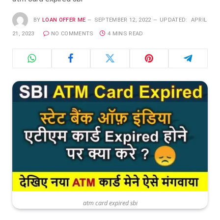
BY
LOAN OFFER ME
SEPTEMBER 12, 2022
UPDATED:
APRIL
21, 2023
NO COMMENTS
4 MINS READ
atm card expired sbi