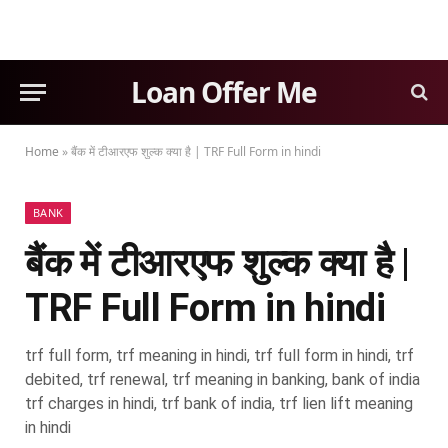
Loan Offer Me
Home
»
बैंक में टीआरएफ शुल्क क्या है | TRF Full Form in hindi
BANK
बैंक में टीआरएफ शुल्क क्या है |
TRF Full Form in hindi
trf full form, trf meaning in hindi, trf full form in hindi, trf
debited, trf renewal, trf meaning in banking, bank of india
trf charges in hindi, trf bank of india, trf lien lift meaning
in hindi