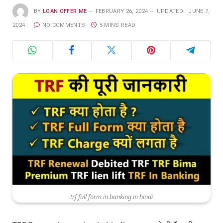
BY
LOAN OFFER ME
FEBRUARY 26, 2024
UPDATED:
JUNE 7,
2024
NO COMMENTS
5 MINS READ
trf full form in banking in hindi