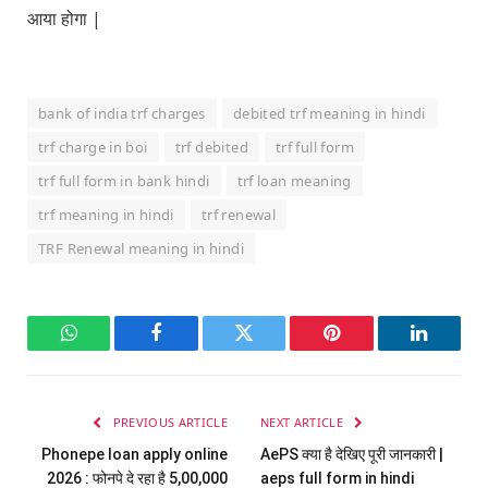
आया होगा |
bank of india trf charges
debited trf meaning in hindi
trf charge in boi
trf debited
trf full form
trf full form in bank hindi
trf loan meaning
trf meaning in hindi
trf renewal
TRF Renewal meaning in hindi
WhatsApp
Facebook
Twitter
Pinterest
LinkedI
PREVIOUS ARTICLE
NEXT ARTICLE
Phonepe loan apply online
AePS क्या है देखिए पूरी जानकारी |
2026 : फोनपे दे रहा है 5,00,000
aeps full form in hindi