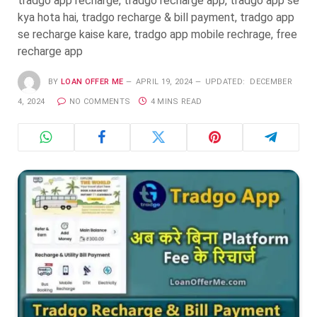
tradgo app recharge, tradgo recharge app, tradgo app se
kya hota hai, tradgo recharge & bill payment, tradgo app
se recharge kaise kare, tradgo app mobile rechrage, free
recharge app
BY
LOAN OFFER ME
APRIL 19, 2024
UPDATED:
DECEMBER
4, 2024
NO COMMENTS
4 MINS READ