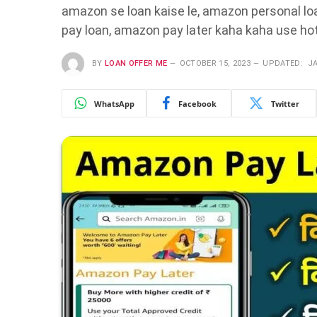
amazon se loan kaise le, amazon personal lo
pay loan, amazon pay later kaha kaha use ho
BY
LOAN OFFER ME
OCTOBER 15, 2023
UPDATED:
JA
WhatsApp
Facebook
Twitter