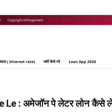
r
Copyright Infringement
ब्याज ( Interest rate)
फॉर्म कैसे भरे
Loan App 2026
e : अमेजॉन पे लेटर लोन कैसे 