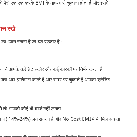
ो पैसे एक एक करके EMI के माध्यम से चुकाना होता है और इसमे
ान रखे
का ध्यान रखना है जो इस प्रकार है :
ा ये आपके क्रेडिट स्कोर और कई कारकों पर निर्भर करता है
े जैसे आप इस्तेमाल करते है और समय पर चुकाते है आपका क्रेडिट
 मे तो आपको कोई भी चार्ज नहीं लगता
ब्याज ( 14%-24%) लग सकता है और No Cost EMI मे भी मिल सकता