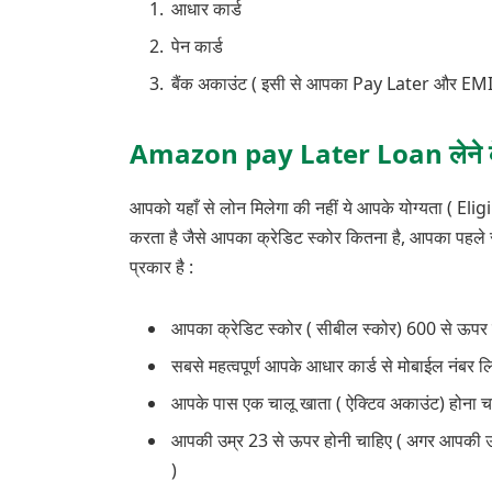
आधार कार्ड
पेन कार्ड
बैंक अकाउंट ( इसी से आपका Pay Later और EMI 
Amazon pay Later Loan लेने के 
आपको यहाँ से लोन मिलेगा की नहीं ये आपके योग्यता ( Eligi
करता है जैसे आपका क्रेडिट स्कोर कितना है, आपका पहले 
प्रकार है :
आपका क्रेडिट स्कोर ( सीबील स्कोर) 600 से ऊपर 
सबसे महत्वपूर्ण आपके आधार कार्ड से मोबाईल नंबर ल
आपके पास एक चालू खाता ( ऐक्टिव अकाउंट) होना च
आपकी उम्र 23 से ऊपर होनी चाहिए ( अगर आपकी 
)