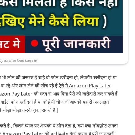
 later se loan kaise le
लोन की जरूरत है चाहे वो फोन खरीदना हो, लैपटॉप खरीदना हो या
े पा रहे और लोन लेने की सोच रहे है ऐसे मे Amazon Play Later
azon Pay Later की मदद से आप बिना पैसे की खरीदारी कर सकते हैं
 मोबाईल फोन खरीदना है या कोई भी चीज तो आपको यह से अनलाइन
े थोड़ा थोड़ा करके चुका सकते हैं |
 है , कितने ब्याज पर आपको ये लोन देता है, क्या क्या डॉक्यूमेंट लगता
और Amazon Pay Later को activate कैसे करना है पूरी जानकारी |