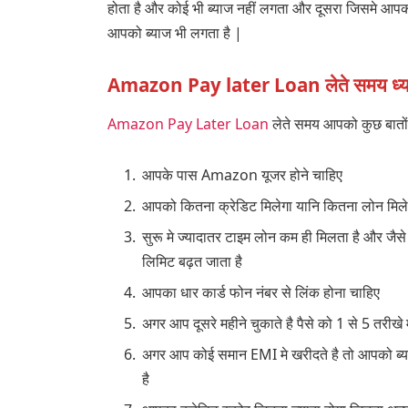
होता है और कोई भी ब्याज नहीं लगता और दूसरा जिसमे आपक
आपको ब्याज भी लगता है |
Amazon Pay later Loan लेते समय ध्य
Amazon Pay Later Loan
लेते समय आपको कुछ बातों 
आपके पास Amazon यूजर होने चाहिए
आपको कितना क्रेडिट मिलेगा यानि कितना लोन मिलेग
सुरू मे ज्यादातर टाइम लोन कम ही मिलता है और जैस
लिमिट बढ़त जाता है
आपका धार कार्ड फोन नंबर से लिंक होना चाहिए
अगर आप दूसरे महीने चुकाते है पैसे को 1 से 5 तरीखे
अगर आप कोई समान EMI मे खरीदते है तो आपको 
है