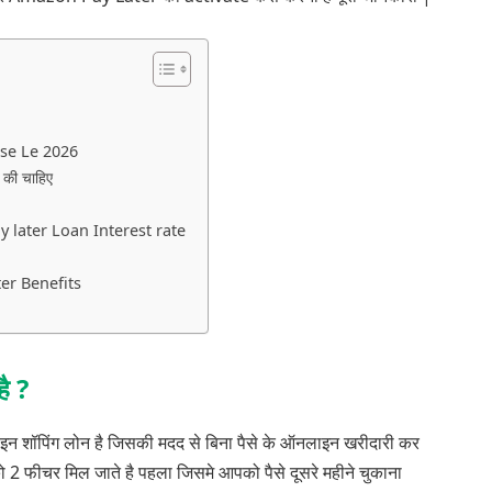
aise Le 2026
 की चाहिए
 Pay later Loan Interest rate
ater Benefits
ै ?
शॉपिंग लोन है जिसकी मदद से बिना पैसे के ऑनलाइन खरीदारी कर
ो 2 फीचर मिल जाते है पहला जिसमे आपको पैसे दूसरे महीने चुकाना